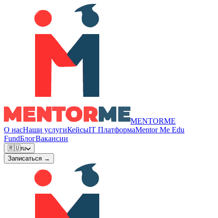
MENTORME
О нас
Наши услуги
Кейсы
IT Платформа
Mentor Me Edu
Fund
Блог
Вакансии
🇷🇺
ru
Записаться →