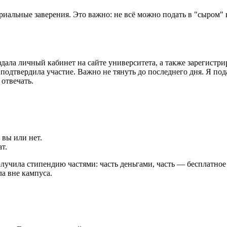
ариальные заверения. Это важно: не всё можно подать в "сыром" 
здала личный кабинет на сайте университета, а также зарегистри
 подтвердила участие. Важно не тянуть до последнего дня. Я пода
 отвечать.
вы или нет.
т.
олучила стипендию частями: часть деньгами, часть — бесплатно
а вне кампуса.