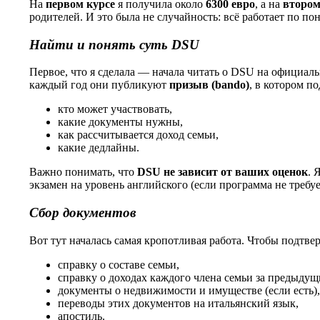
На
первом курсе
я получила около
6300 евро
, а на
втором
родителей. И это была не случайность: всё работает по п
Найти и понять суть
DSU
Первое, что я сделала — начала читать о DSU на официаль
каждый год они публикуют
призыв (
bando
)
, в котором п
кто может участвовать,
какие документы нужны,
как рассчитывается доход семьи,
какие дедлайны.
Важно понимать, что
DSU
не зависит от ваших оценок
. 
экзамен на уровень английского (если программа не требуе
Сбор документов
Вот тут началась самая кропотливая работа. Чтобы подтв
справку о составе семьи,
справку о доходах каждого члена семьи за предыдущ
документы о недвижимости и имуществе (если есть)
переводы этих документов на итальянский язык,
апостиль.