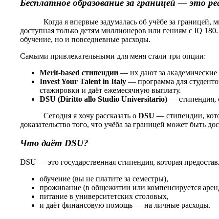
Бесплатное образование за границей — это ре
Когда я впервые задумалась об учёбе за границей, мне к
доступная только детям миллионеров или гениям с IQ 180
обучение, но и повседневные расходы.
Самыми привлекательными для меня стали три опции:
Merit
-
based
стипендии
— их дают за академические 
Invest
Your
Talent
in
Italy
— программа для студентов
стажировки и даёт ежемесячную выплату.
DSU
(
Diritto
allo
Studio
Universitario
)
— стипендия, о
Сегодня я хочу рассказать о
DSU
— стипендии, кото
доказательство того, что учёба за границей может быть до
Что даёт
DSU
?
DSU — это государственная стипендия, которая предостав
обучение (вы не платите за семестры),
проживание (в общежитии или компенсируется аренд
питание в университетских столовых,
и даёт финансовую помощь — на личные расходы.