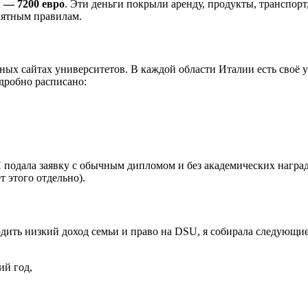
 — 7200 евро
. Эти деньги покрыли аренду, продукты, транспорт
онятным правилам.
ных сайтах университетов. В каждой области Италии есть своё у
одробно расписано:
Я подала заявку с обычным дипломом и без академических награ
т этого отдельно).
ердить низкий доход семьи и право на DSU, я собирала следующи
ий год,
,