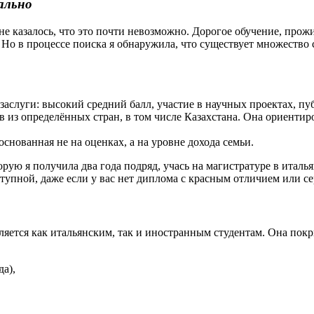
ально
азалось, что это почти невозможно. Дорогое обучение, прожива
. Но в процессе поиска я обнаружила, что существует множеств
заслуги: высокий средний балл, участие в научных проектах, пу
 из определённых стран, в том числе Казахстана. Она ориентир
снованная не на оценках, а на уровне дохода семьи.
рую я получила два года подряд, учась на магистратуре в италь
ступной, даже если у вас нет диплома с красным отличием или се
ляется как итальянским, так и иностранным студентам. Она покр
а),