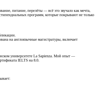
ние, питание, перелёты — всё это звучало как мечта,
о стипендиальных программ, которые покрывают не только
бликации.
ована на англоязычные магистратуры, включает
янском университете La Sapienza. Мой опыт —
ртификата IELTS на 8.0.
ывает: