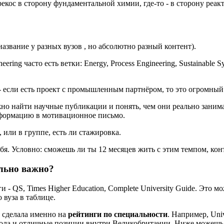
перекос в сторону фундаментальной химии, где-то - в сторону ре
название у разных вузов , но абсолютно разный контент).
ering часто есть ветки: Energy, Process Engineering, Sustainable Sy
- если есть проект с промышленным партнёром, то это огромный
жно найти научные публикации и понять, чем они реально заним
информацию в мотивационное письмо.
 или в группе, есть ли стажировка.
бя. Условно: сможешь ли ты 12 месяцев жить с этим темпом, кон
ально важно?
и - QS, Times Higher Education, Complete University Guide. Это 
о вуза в таблице.
т сделала именно на
рейтинги по специальности
. Например, Univ
кола и отличные позиции внутри Великобритании. Ниже можешь 