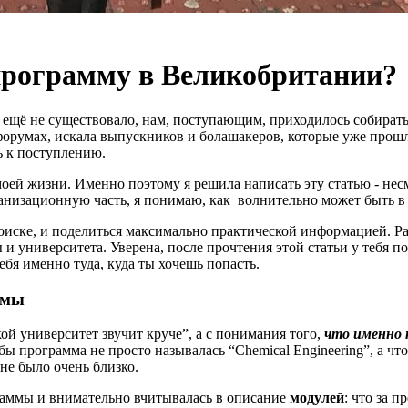
программу в Великобритании?
, ещё не существовало, нам, поступающим, приходилось собира
форумах, искала выпускников и болашакеров, которые уже прошл
ь к поступлению.
ей жизни. Именно поэтому я решила написать эту статью - несм
ганизационную часть, я понимаю, как волнительно может быть в
поиске, и поделиться максимально практической информацией. Ра
 университета. Уверена, после прочтения этой статьи у тебя поя
ебя именно туда, куда ты хочешь попасть.
ммы
акой университет звучит круче”, а с понимания того,
что именно 
бы программа не просто называлась “Chemical Engineering”, а ч
мне было очень близко.
раммы и внимательно вчитывалась в описание
модулей
: что за п