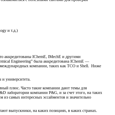
gy и т.д.)
то аккредитованы IChemE, IMechE и другими
mical Engineering” была аккредитована IChemE —
 с международных компании, таких как TCO и Shell. Ниже
ы и университета.
ромный плюс. Часто такие компании дают темы для
D лаборатории компании P&G, и за счет этого, на таких
м из самых интересных эссайментов и значительно
отают выпускники, на каких позициях, в каких странах.