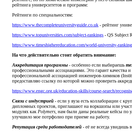
рейтинга университетов и программ:
Рейтинги по специальностям:
https://www.thecompleteuniversityguide.co.uk
- рейтинг универ
https://www.topuniversities.com/subject-rankings
- QS Subject 
https://www.timeshighereducation.com/world-university-ranking
На что действительно стоит обратить внимание:
Аккредитация программы
- особенно если выбираешь
те
профессиональными ассоциациями. Это гарант качества и
профессиональной ассоциацией инженеров-химиков (Institu
предоставляю ссылку по которой можно проверить аккред
https://www.engc.org.uk/education-skills/course-search/recognis
Связи с индустрией
- если у вуза есть коллаборации с кр
дипломных проектов, приглашают на воркшопы или участв
модулях как
Polymers,
нам были даны реальные кейсы по 
улучшило мое потрфолио при приеме на работу.
Репутация среди работодателей
- её не всегда увидишь 