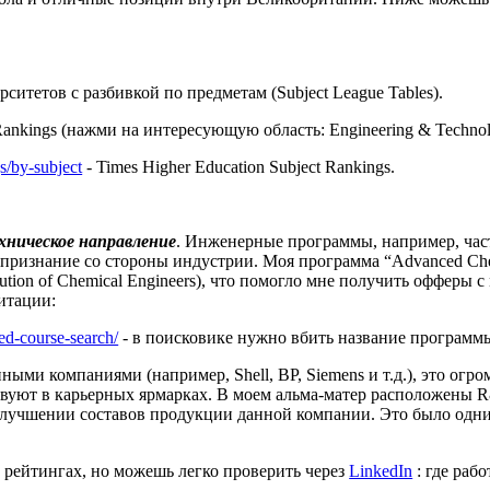
ситетов с разбивкой по предметам (Subject League Tables).
Rankings (нажми на интересующую область: Engineering & Technolo
s/by-subject
- Times Higher Education Subject Rankings.
хническое направление
. Инженерные программы, например, час
 признание со стороны индустрии. Моя программа “Advanced Che
tion of Chemical Engineers), что помогло мне получить офферы
итации:
ed-course-search/
- в поисковике нужно вбить название программ
упными компаниями (например, Shell, BP, Siemens и т.д.), это ог
уют в карьерных ярмарках. В моем альма-матер расположены R&
улучшении составов продукции данной компании. Это было одни
в рейтингах, но можешь легко проверить через
LinkedIn
: где раб