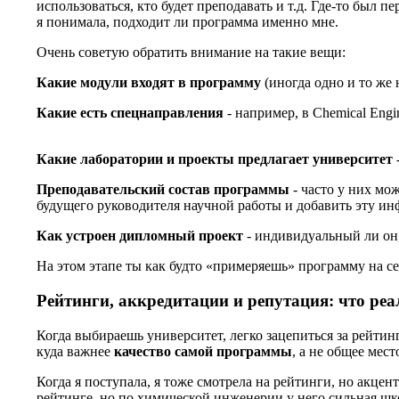
использоваться, кто будет преподавать и т.д. Где-то был 
я понимала, подходит ли программа именно мне.
Очень советую обратить внимание на такие вещи:
Какие модули входят в программу
(иногда одно и то же 
Какие есть спецнаправления
- например, в Chemical Engine
Какие лаборатории и проекты предлагает университет
Преподавательский состав программы
- часто у них мо
будущего руководителя научной работы и добавить эту 
Как устроен дипломный проект
- индивидуальный ли он,
На этом этапе ты как будто «примеряешь» программу на се
Рейтинги, аккредитации и репутация: что ре
Когда выбираешь университет, легко зацепиться за рейтинг
куда важнее
качество самой программы
, а не общее мест
Когда я поступала, я тоже смотрела на рейтинги, но акцен
рейтинге, но по химической инженерии у него сильная ш