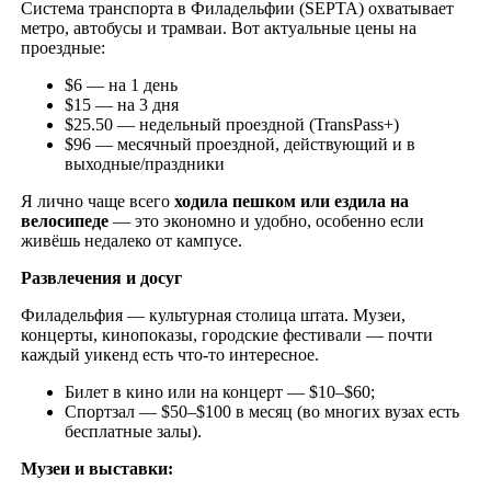
Система транспорта в Филадельфии (SEPTA) охватывает
метро, автобусы и трамваи. Вот актуальные цены на
проездные:
$6 — на 1 день
$15 — на 3 дня
$25.50 — недельный проездной (TransPass+)
$96 — месячный проездной, действующий и в
выходные/праздники
Я лично чаще всего
ходила пешком или ездила на
велосипеде
— это экономно и удобно, особенно если
живёшь недалеко от кампусе.
Развлечения и досуг
Филадельфия — культурная столица штата. Музеи,
концерты, кинопоказы, городские фестивали — почти
каждый уикенд есть что-то интересное.
Билет в кино или на концерт — $10–$60;
Спортзал — $50–$100 в месяц (во многих вузах есть
бесплатные залы).
Музеи и выставки: