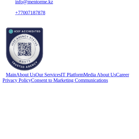
info@mentorme.kz
+77007187878
Main
About Us
Our Services
IT Platform
Media About Us
Career
Privacy Policy
Consent to Marketing Communications