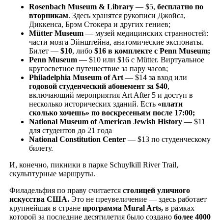
Rosenbach
Museum
& Library
— $5,
бесплатно по
вторникам
. Здесь хранятся рукописи Джойса,
Диккенса, Брэм Стокера и других гениев;
M
ütter
Museum
— музей медицинских странностей:
части мозга Эйнштейна, анатомические экспонаты.
Билет —
$10
, либо
$16 в комплекте с Penn Museum
;
Penn Museum
— $10 или $16 с Mütter. Виртуальное
кругосветное путешествие за пару часов;
Philadelphia
Museum
of
Art
— $14 за вход или
годовой студенческий абонемент за $40
,
включающий мероприятия Art After 5 и доступ в
несколько исторических зданий. Есть
«плати
сколько хочешь» по воскресеньям после 17:00
;
National Museum of American Jewish History
— $11
для студентов до 21 года
National Constitution Center
— $13 по студенческому
билету.
И, конечно, пикники в парке Schuylkill River Trail,
скульптурные маршруты.
Филадельфия по праву считается
столицей уличного
искусства США
.
Это не преувеличение — здесь работает
крупнейшая в стране
программа
Mural
Arts
,
в рамках
которой за последние десятилетия было создано
более 4000