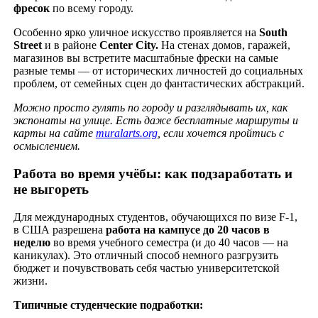
фресок
по всему городу.
Особенно ярко уличное искусство проявляется на
South
Street
и в районе
Center
City
.
На стенах домов, гаражей,
магазинов вы встретите масштабные фрески на самые
разные темы — от исторических личностей до социальных
проблем, от семейных сцен до фантастических абстракций.
Можно просто гулять по городу и разглядывать их, как
экспонаты на улице. Есть даже бесплатные маршруты и
карты на сайте
muralarts
.
org
, если хочется пройтись с
осмыслением.
Работа во время учёбы: как подзаработать и
не выгореть
Для международных студентов, обучающихся по визе F-1,
в США разрешена
работа на кампусе до 20 часов в
неделю
во время учебного семестра (и до 40 часов — на
каникулах). Это отличный способ немного разгрузить
бюджет и почувствовать себя частью университетской
жизни.
Типичные студенческие подработки: