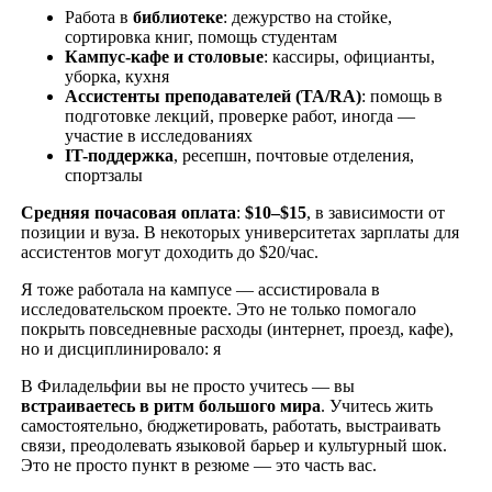
Работа в
библиотеке
: дежурство на стойке,
сортировка книг, помощь студентам
Кампус-кафе и столовые
: кассиры, официанты,
уборка, кухня
Ассистенты преподавателей (TA
/RA
)
: помощь в
подготовке лекций, проверке работ, иногда —
участие в исследованиях
IT
-поддержка
, ресепшн, почтовые отделения,
спортзалы
Средняя почасовая оплата
:
$10–$15
, в зависимости от
позиции и вуза. В некоторых университетах зарплаты для
ассистентов могут доходить до $20/час.
Я тоже работала на кампусе — ассистировала в
исследовательском проекте. Это не только помогало
покрыть повседневные расходы (интернет, проезд, кафе),
но и дисциплинировало: я
В Филадельфии вы не просто учитесь — вы
встраиваетесь в ритм большого мира
. Учитесь жить
самостоятельно, бюджетировать, работать, выстраивать
связи, преодолевать языковой барьер и культурный шок.
Это не просто пункт в резюме — это часть вас.